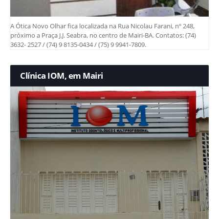
A Ótica Novo Olhar fica localizada na Rua Nicolau Farani, nº 248,
próximo a Praça J.J. Seabra, no centro de Mairi-BA. Contatos: (74)
3632- 2527 / (74) 9 8135-0434 / (75) 9 9941-7809.
Clínica IOM, em Mairi