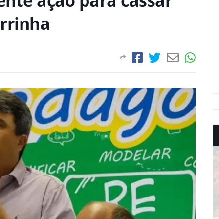
dente ação para cassar
errinha