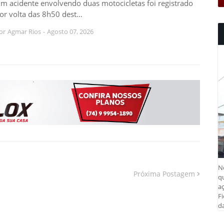
m acidente envolvendo duas motocicletas foi registrado
or volta das 8h50 dest…
or
Agmar Rios
-
Agosto 07, 2026
N
Próxima Postagem
q
aç
Fi
da