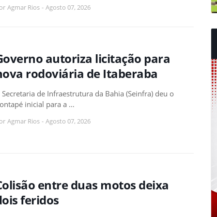
or
Agmar Rios
-
Agosto 07, 2026
Governo autoriza licitação para
nova rodoviária de Itaberaba
 Secretaria de Infraestrutura da Bahia (Seinfra) deu o
ontapé inicial para a …
or
Agmar Rios
-
Agosto 07, 2026
Colisão entre duas motos deixa
dois feridos