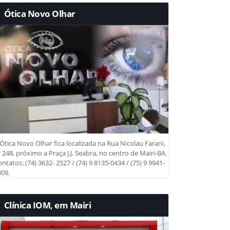
Ótica Novo Olhar
Ótica Novo Olhar fica localizada na Rua Nicolau Farani,
 248, próximo a Praça J.J. Seabra, no centro de Mairi-BA.
ntatos: (74) 3632- 2527 / (74) 9 8135-0434 / (75) 9 9941-
09.
Clínica IOM, em Mairi