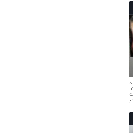
A 
nº
Co
78