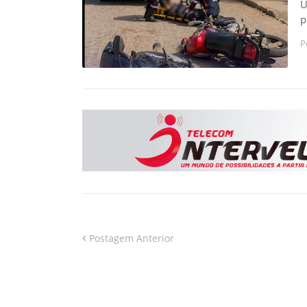
U
p
P
Postagem Anterior