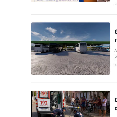
P
A
p
P