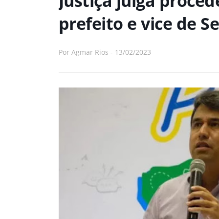
Justiça julga proce
prefeito e vice de S
Por
Agmar Rios
-
13/02/2023