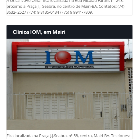
A Ótica Novo Olhar fica localizada na Rua Nicolau Farani, nº 248,
próximo a Praça J.J. Seabra, no centro de Mairi-BA. Contatos: (74)
3632- 2527 / (74) 9 8135-0434 / (75) 9 9941-7809.
Clínica IOM, em Mairi
Fica localizada na Praça J.J.Seabra, nº 58, centro, Mairi-BA. Telefones: