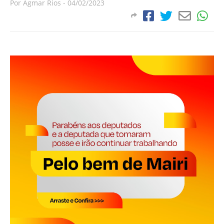
Por
Agmar Rios
-
04/02/2023