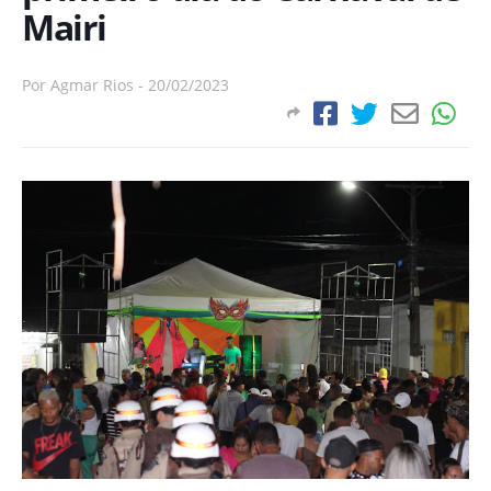
Mairi
Por
Agmar Rios
-
20/02/2023