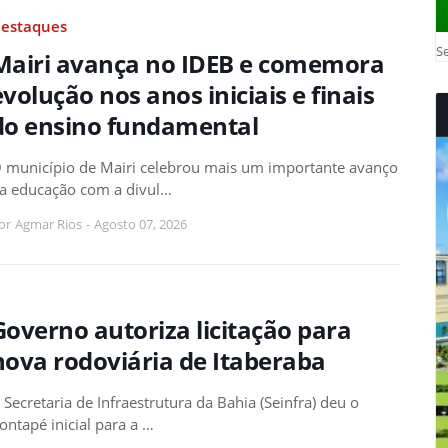
estaques
Se
Mairi avança no IDEB e comemora
evolução nos anos iniciais e finais
do ensino fundamental
 município de Mairi celebrou mais um importante avanço
a educação com a divul…
or
Agmar Rios
-
Agosto 07, 2026
Governo autoriza licitação para
nova rodoviária de Itaberaba
 Secretaria de Infraestrutura da Bahia (Seinfra) deu o
ontapé inicial para a …