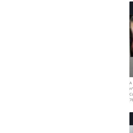
A 
nº
Co
78