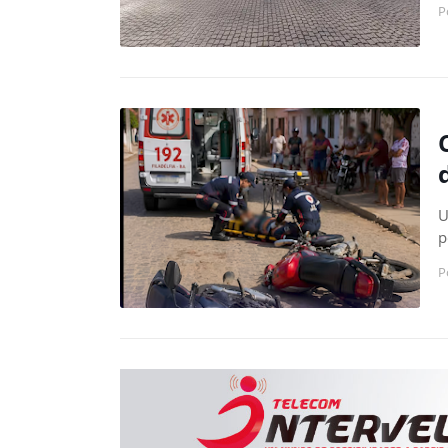
P
U
p
P