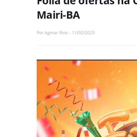
Folia de ofertas na
Mairi-BA
Por
Agmar Rios
-
11/02/2023