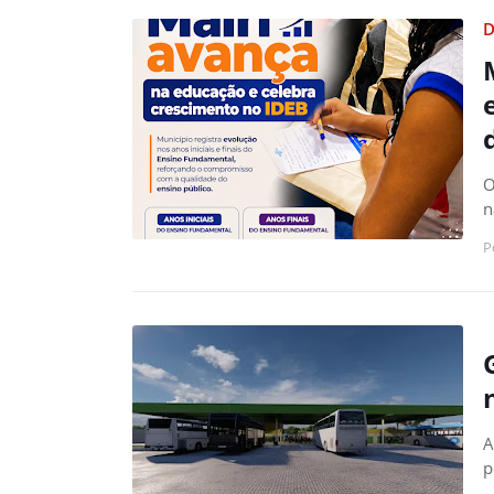
D
O
n
P
A
p