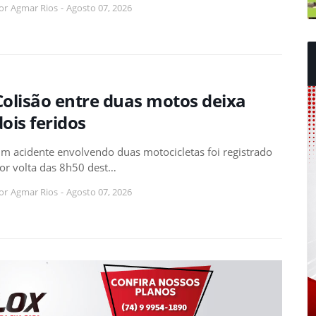
or
Agmar Rios
-
Agosto 07, 2026
Colisão entre duas motos deixa
dois feridos
m acidente envolvendo duas motocicletas foi registrado
or volta das 8h50 dest…
or
Agmar Rios
-
Agosto 07, 2026