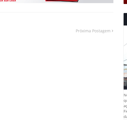
Próxima Postagem
N
q
aç
Fi
da