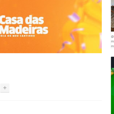
@
ma
mu