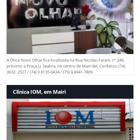
A Ótica Novo Olhar fica localizada na Rua Nicolau Farani, nº 248,
próximo a Praça J.J. Seabra, no centro de Mairi-BA. Contatos: (74)
3632- 2527 / (74) 9 8135-0434 / (75) 9 9941-7809.
Clínica IOM, em Mairi