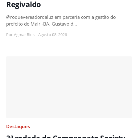
Regivaldo
@roquevereadordaluz em parceria com a gestão do
prefeito de Mairi-BA, Gustavo d…
Por
Agmar Rios
-
Agosto 08, 2026
Destaques
3ª rodada do Campeonato Society