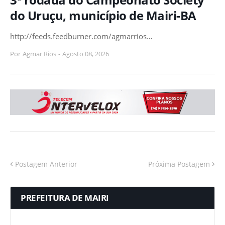
do Uruçu, município de Mairi-BA
http://feeds.feedburner.com/agmarrios…
Por
Agmar Rios
-
Agosto 08, 2026
Postagem Anterior
Próxima Postagem
PREFEITURA DE MAIRI