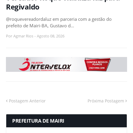
Regivaldo
@roquevereadordaluz em parceria com a gestão do
prefeito de Mairi-BA, Gustavo d…
Por
Agmar Rios
-
Agosto 08, 2026
Postagem Anterior
Próxima Postagem
PREFEITURA DE MAIRI