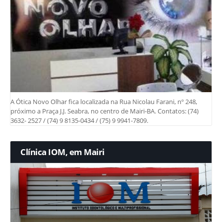
A Ótica Novo Olhar fica localizada na Rua Nicolau Farani, nº 248,
próximo a Praça J.J. Seabra, no centro de Mairi-BA. Contatos: (74)
3632- 2527 / (74) 9 8135-0434 / (75) 9 9941-7809.
Clínica IOM, em Mairi