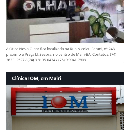
A Ótica Novo Olhar fica localizada na Rua Nicolau Farani, nº 248,
próximo a Praça J.J. Seabra, no centro de Mairi-BA. Contatos: (74)
3632- 2527 / (74) 9 8135-0434 / (75) 9 9941-7809.
Clínica IOM, em Mairi