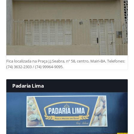
Fica localizada na Praça J.J.Seabra, nº 58, centro, Mairi-BA. Telefones:
(74) 3632-2303 / (74) 99964-9095.
Padaria Lima