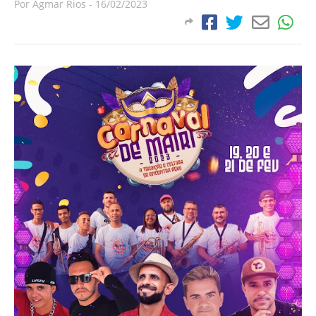
Por
Agmar Rios
-
16/02/2023