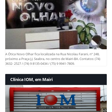
A Ótica Novo Olhar fica localizada na Rua Nicolau Farani, nº 248,
próximo a Praça J.J. Seabra, no centro de Mairi-BA. Contatos: (74)
3632- 2527 / (74) 9 8135-0434 / (75) 9 9941-7809.
Clínica IOM, em Mairi