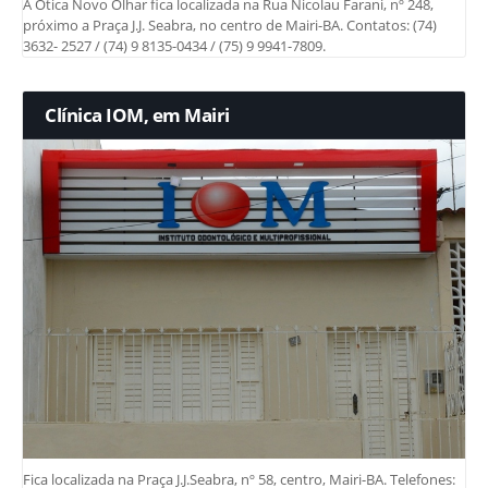
A Ótica Novo Olhar fica localizada na Rua Nicolau Farani, nº 248,
próximo a Praça J.J. Seabra, no centro de Mairi-BA. Contatos: (74)
3632- 2527 / (74) 9 8135-0434 / (75) 9 9941-7809.
Clínica IOM, em Mairi
Fica localizada na Praça J.J.Seabra, nº 58, centro, Mairi-BA. Telefones: