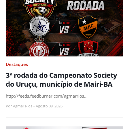
Destaques
3ª rodada do Campeonato Society
do Uruçu, município de Mairi-BA
http://feeds.feedburner.com/agmarrios…
Por
Agmar Rios
-
Agosto 08, 2026