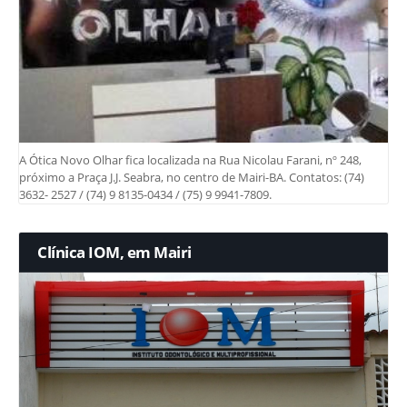
A Ótica Novo Olhar fica localizada na Rua Nicolau Farani, nº 248,
próximo a Praça J.J. Seabra, no centro de Mairi-BA. Contatos: (74)
3632- 2527 / (74) 9 8135-0434 / (75) 9 9941-7809.
Clínica IOM, em Mairi