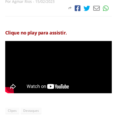
Por
Agmar Rios
-
15/02/2023
Clique no play para assistir.
Clipes
Destaques