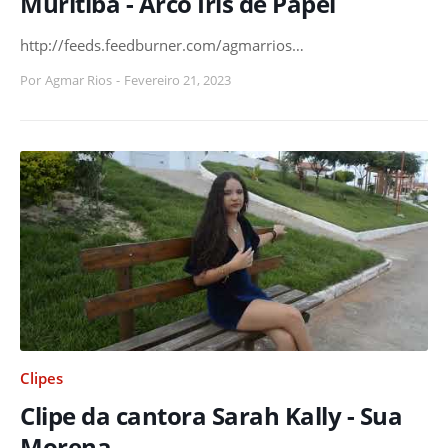
Muritiba - Arco Íris de Papel
http://feeds.feedburner.com/agmarrios…
Por
Agmar Rios
-
Fevereiro 21, 2023
Clipes
Clipe da cantora Sarah Kally - Sua
Morena