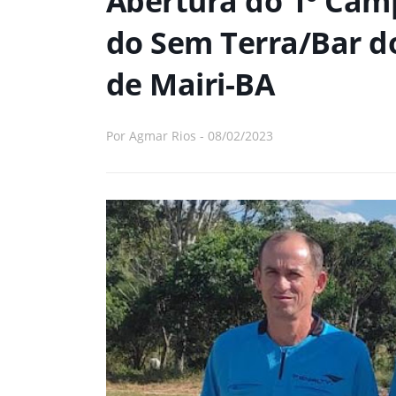
Abertura do 1º Cam
do Sem Terra/Bar do
de Mairi-BA
Por
Agmar Rios
-
08/02/2023