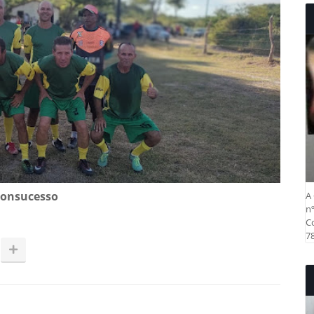
onsucesso
A 
nº
Co
78