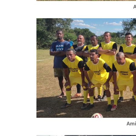
A
Ami