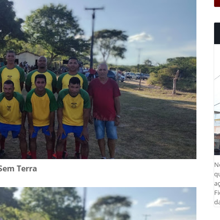
N
Sem Terra
q
aç
Fi
da