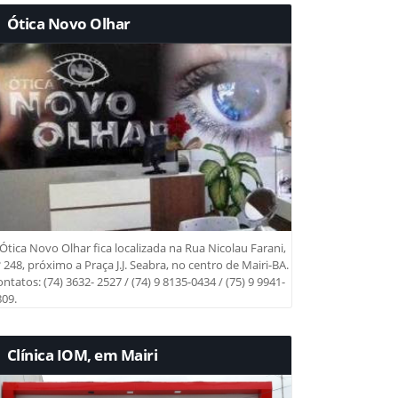
Ótica Novo Olhar
Ótica Novo Olhar fica localizada na Rua Nicolau Farani,
 248, próximo a Praça J.J. Seabra, no centro de Mairi-BA.
ntatos: (74) 3632- 2527 / (74) 9 8135-0434 / (75) 9 9941-
09.
Clínica IOM, em Mairi