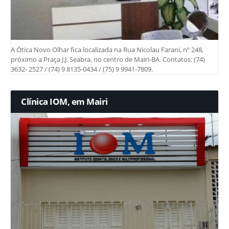
A Ótica Novo Olhar fica localizada na Rua Nicolau Farani, nº 248,
próximo a Praça J.J. Seabra, no centro de Mairi-BA. Contatos: (74)
3632- 2527 / (74) 9 8135-0434 / (75) 9 9941-7809.
Clínica IOM, em Mairi