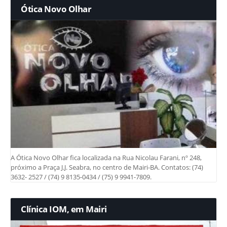
Ótica Novo Olhar
A Ótica Novo Olhar fica localizada na Rua Nicolau Farani, nº 248,
próximo a Praça J.J. Seabra, no centro de Mairi-BA. Contatos: (74)
3632- 2527 / (74) 9 8135-0434 / (75) 9 9941-7809.
Clínica IOM, em Mairi