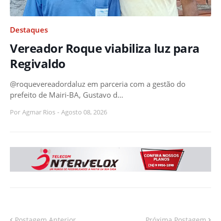
Destaques
Vereador Roque viabiliza luz para
Regivaldo
@roquevereadordaluz em parceria com a gestão do
prefeito de Mairi-BA, Gustavo d…
Por
Agmar Rios
-
Agosto 08, 2026
Postagem Anterior
Próxima Postagem