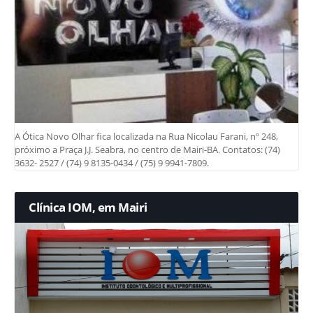
A Ótica Novo Olhar fica localizada na Rua Nicolau Farani, nº 248,
próximo a Praça J.J. Seabra, no centro de Mairi-BA. Contatos: (74)
3632- 2527 / (74) 9 8135-0434 / (75) 9 9941-7809.
Clínica IOM, em Mairi