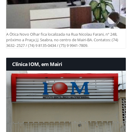
A Ótica Novo Olhar fica localizada na Rua Nicolau Farani, nº 248,
próximo a Praça J.J. Seabra, no centro de Mairi-BA. Contatos: (74)
3632- 2527 / (74) 9 8135-0434 / (75) 9 9941-7809.
Clínica IOM, em Mairi