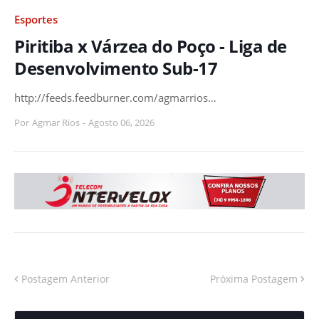
Esportes
Piritiba x Várzea do Poço - Liga de
Desenvolvimento Sub-17
http://feeds.feedburner.com/agmarrios…
Por
Agmar Rios
-
Agosto 06, 2026
Postagem Anterior
Próxima Postagem