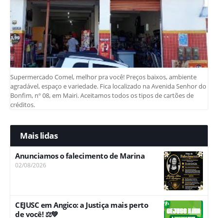
Supermercado Comel, melhor pra você! Preços baixos, ambiente
agradável, espaço e variedade. Fica localizado na Avenida Senhor do
Bonfim, nº 08, em Mairi. Aceitamos todos os tipos de cartões de
créditos.
Mais lidas
Anunciamos o falecimento de Marina
02/08/2026
CEJUSC em Angico: a Justiça mais perto
de você! ⚖️💚