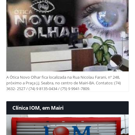
A Ótica Novo Olhar fica localizada na Rua Nicolau Farani, nº 248,
próximo a Praça J.J. Seabra, no centro de Mairi-BA. Contatos: (74)
3632- 2527 / (74) 9 8135-0434 / (75) 9 9941-7809.
Clínica IOM, em Mairi