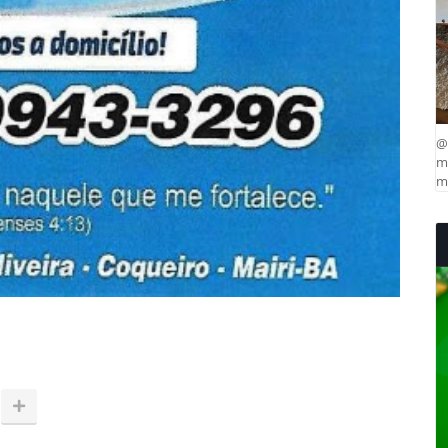
@
ma
mu