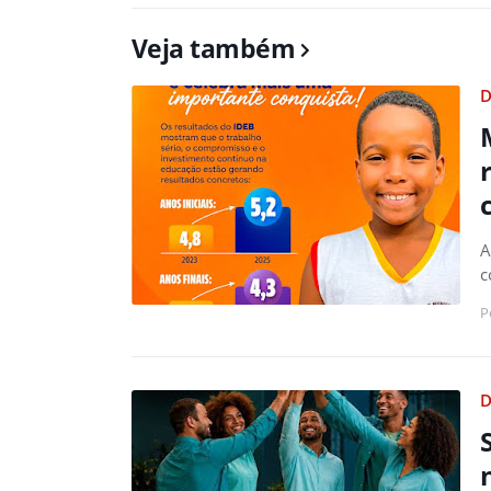
Veja também
D
A
c
P
D