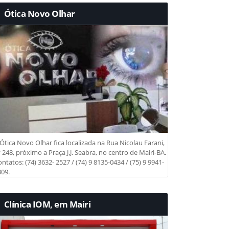
Ótica Novo Olhar
Ótica Novo Olhar fica localizada na Rua Nicolau Farani,
 248, próximo a Praça J.J. Seabra, no centro de Mairi-BA.
ntatos: (74) 3632- 2527 / (74) 9 8135-0434 / (75) 9 9941-
09.
Clínica IOM, em Mairi