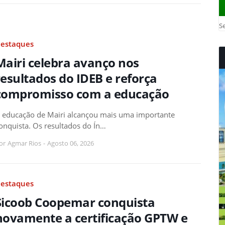
Se
estaques
Mairi celebra avanço nos
resultados do IDEB e reforça
compromisso com a educação
 educação de Mairi alcançou mais uma importante
onquista. Os resultados do Ín…
or
Agmar Rios
-
Agosto 06, 2026
estaques
Sicoob Coopemar conquista
novamente a certificação GPTW e