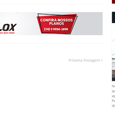
Próxima Postagem
N
q
aç
Fi
da