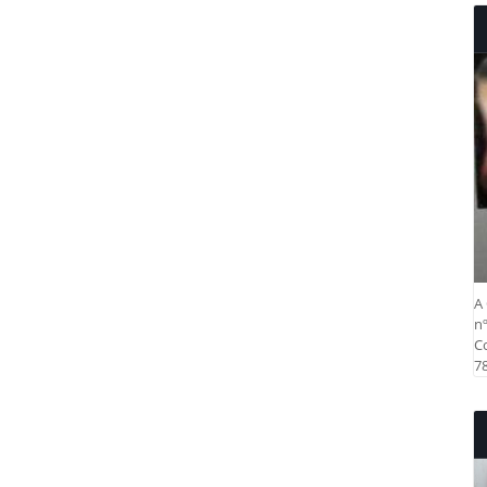
A 
nº
Co
78