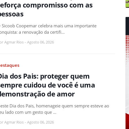
reforça compromisso com as
pessoas
 Sicoob Coopemar celebra mais uma importante
onquista: a renovação da certifi…
or
Agmar Rios
-
Agosto 06, 2026
estaques
Dia dos Pais: proteger quem
sempre cuidou de você é uma
demonstração de amor
este Dia dos Pais, homenageie quem sempre esteve ao
eu lado com um gesto que …
or
Agmar Rios
-
Agosto 06, 2026