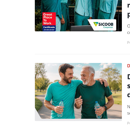
O
c
P
D
N
s
P