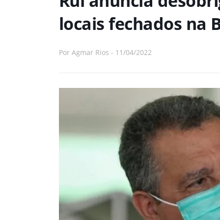
Rui anuncia desobr
locais fechados na 
Por
Agmar Rios
-
11/04/2022