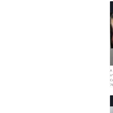
A 
nº
Co
78