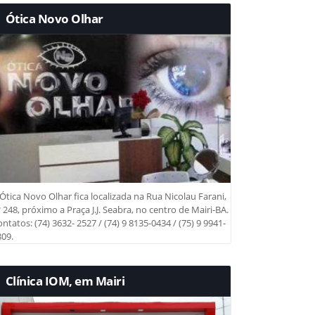
Ótica Novo Olhar
Ótica Novo Olhar fica localizada na Rua Nicolau Farani,
 248, próximo a Praça J.J. Seabra, no centro de Mairi-BA.
ntatos: (74) 3632- 2527 / (74) 9 8135-0434 / (75) 9 9941-
09.
Clínica IOM, em Mairi