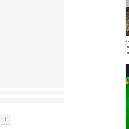
@
ma
mu