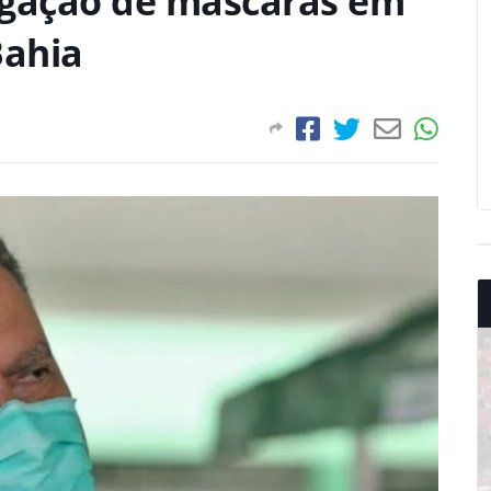
igação de máscaras em
Bahia