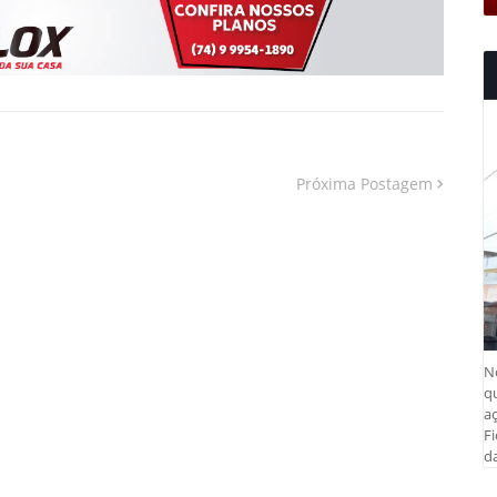
Próxima Postagem
N
q
aç
Fi
da