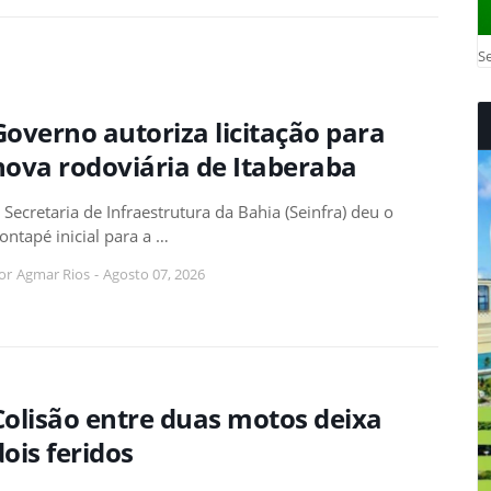
Se
Governo autoriza licitação para
nova rodoviária de Itaberaba
 Secretaria de Infraestrutura da Bahia (Seinfra) deu o
ontapé inicial para a …
or
Agmar Rios
-
Agosto 07, 2026
Colisão entre duas motos deixa
dois feridos