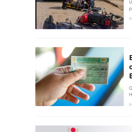
U
p
P
Q
H
P