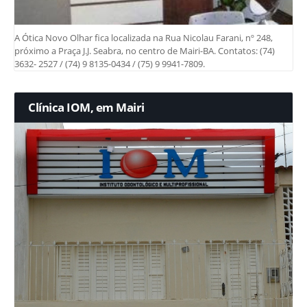
A Ótica Novo Olhar fica localizada na Rua Nicolau Farani, nº 248,
próximo a Praça J.J. Seabra, no centro de Mairi-BA. Contatos: (74)
3632- 2527 / (74) 9 8135-0434 / (75) 9 9941-7809.
Clínica IOM, em Mairi