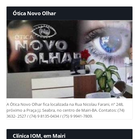
Ótica Novo Olhar
A Ótica Novo Olhar fica localizada na Rua Nicolau Farani, nº 248,
próximo a Praça J.J. Seabra, no centro de Mairi-BA. Contatos: (74)
3632- 2527 / (74) 9 8135-0434 / (75) 9 9941-7809.
Clínica IOM, em Mairi