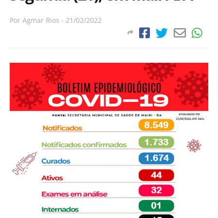
Por
Agmar Rios
-
21/02/2022