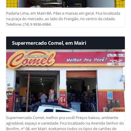
Padaria Lima, em Mairi-BA. Pães e massas em geral. Fica localizada
na praça do mercado, ao lado do Frangão, no centro da cidade.
Telefone: (74) 9 9936-6984.
Supermercado Comel, em Mairi
Supermercado Comel, melhor pra você! Preços baixos, ambiente
agradável, espaço e variedade. Fica localizado na Avenida Senhor do
Bonfim, nº 08, em Mairi. Aceitamos todos os tipos de cartões de