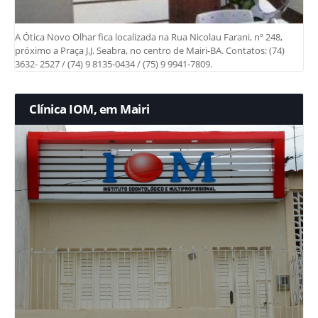
A Ótica Novo Olhar fica localizada na Rua Nicolau Farani, nº 248,
próximo a Praça J.J. Seabra, no centro de Mairi-BA. Contatos: (74)
3632- 2527 / (74) 9 8135-0434 / (75) 9 9941-7809.
Clínica IOM, em Mairi