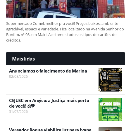
Supermercado Comel, melhor pra você! Preços baixos, ambiente
agradável, espaço e variedade. Fica localizado na Avenida Senhor do
Bonfim, nº 08, em Mairi. Aceitamos todos os tipos de cartões de
créditos.
Mais lidas
Anunciamos o falecimento de Marina
02/08/2026
CEJUSC em Angico: a Justiça mais perto
de você! ⚖️💚
31/07/2026
Vereador Roque viabiliza luz para Ivana