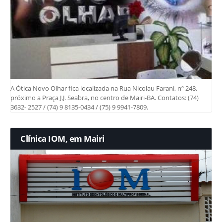
A Ótica Novo Olhar fica localizada na Rua Nicolau Farani, nº 248,
próximo a Praça J.J. Seabra, no centro de Mairi-BA. Contatos: (74)
3632- 2527 / (74) 9 8135-0434 / (75) 9 9941-7809.
Clínica IOM, em Mairi