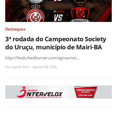
Destaques
3ª rodada do Campeonato Society
do Uruçu, município de Mairi-BA
http://feeds.feedburner.com/agmarrios…
Por
Agmar Rios
-
Agosto 08, 2026