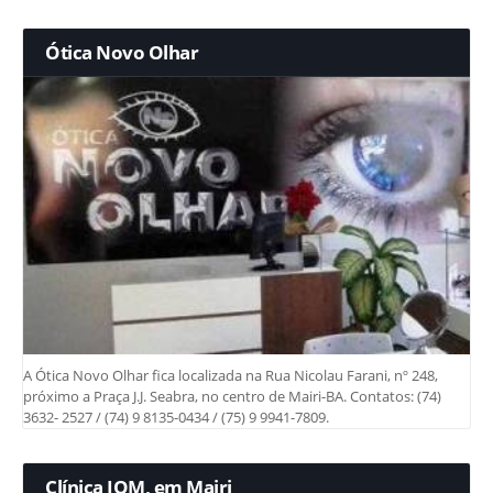
Ótica Novo Olhar
A Ótica Novo Olhar fica localizada na Rua Nicolau Farani, nº 248,
próximo a Praça J.J. Seabra, no centro de Mairi-BA. Contatos: (74)
3632- 2527 / (74) 9 8135-0434 / (75) 9 9941-7809.
Clínica IOM, em Mairi