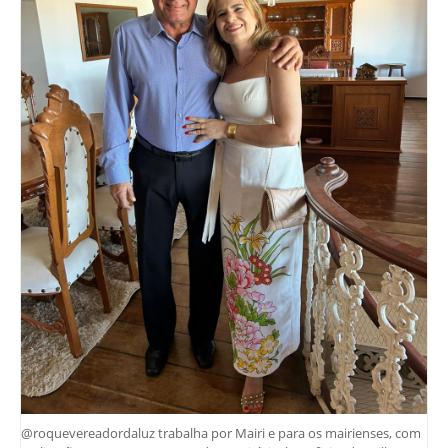
@roquevereadordaluz trabalha por Mairi e para os mairienses, com