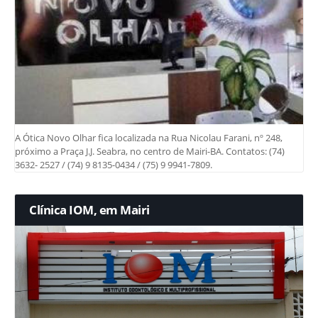
A Ótica Novo Olhar fica localizada na Rua Nicolau Farani, nº 248,
próximo a Praça J.J. Seabra, no centro de Mairi-BA. Contatos: (74)
3632- 2527 / (74) 9 8135-0434 / (75) 9 9941-7809.
Clínica IOM, em Mairi