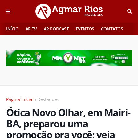
INÍCIO
AR TV
AR PODCAST
EVENTOS
CONTATOS
Página inicial
Destaques
Ótica Novo Olhar, em Mairi-
BA, preparou uma
promoção pra você; veja