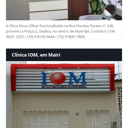
A Ótica Novo Olhar fica localizada na Rua Nicolau Farani, nº 248,
próximo a Praça J.J. Seabra, no centro de Mairi-BA. Contatos: (74)
3632- 2527 / (74) 9 8135-0434 / (75) 9 9941-7809.
Clínica IOM, em Mairi