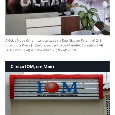
A Ótica Novo Olhar fica localizada na Rua Nicolau Farani, nº 248,
próximo a Praça J.J. Seabra, no centro de Mairi-BA. Contatos: (74)
3632- 2527 / (74) 9 8135-0434 / (75) 9 9941-7809.
Clínica IOM, em Mairi