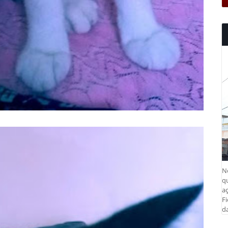
N
q
aç
Fi
da