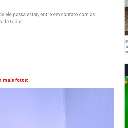
.
de ele possa estar, entre em contato com os
o de todos.
@
ma
mu
a mais fotos: