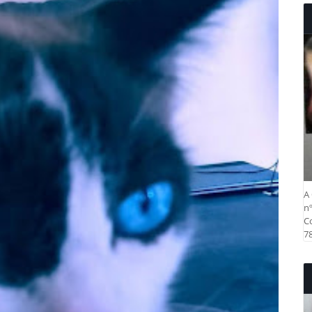
A 
nº
Co
78