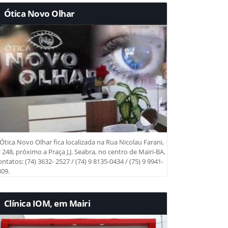
Ótica Novo Olhar
Ótica Novo Olhar fica localizada na Rua Nicolau Farani,
 248, próximo a Praça J.J. Seabra, no centro de Mairi-BA.
ntatos: (74) 3632- 2527 / (74) 9 8135-0434 / (75) 9 9941-
09.
Clínica IOM, em Mairi