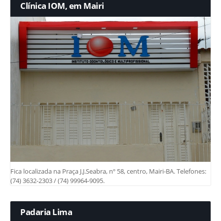
Clínica IOM, em Mairi
Fica localizada na Praça J.J.Seabra, nº 58, centro, Mairi-BA. Telefones:
(74) 3632-2303 / (74) 99964-9095.
Padaria Lima