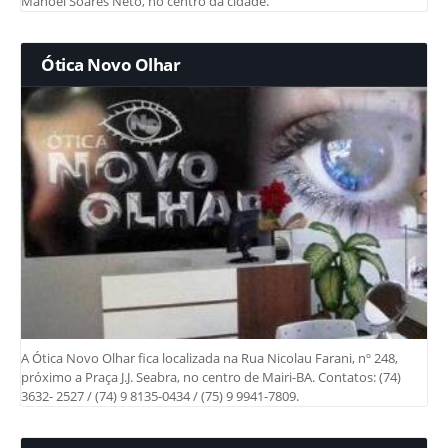
Manoel Soares Neto, no centro da cidade.
Ótica Novo Olhar
A Ótica Novo Olhar fica localizada na Rua Nicolau Farani, nº 248,
próximo a Praça J.J. Seabra, no centro de Mairi-BA. Contatos: (74)
3632- 2527 / (74) 9 8135-0434 / (75) 9 9941-7809.