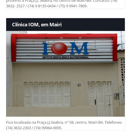
próximo a Praça J.J. Seabra, no centro de Mairi-BA. Contatos: (74)
3632- 2527 / (74) 9 8135-0434 / (75) 9 9941-7809.
Clínica IOM, em Mairi
Fica localizada na Praça J.J.Seabra, nº 58, centro, Mairi-BA. Telefones:
(74) 3632-2303 / (74) 99964-9095.