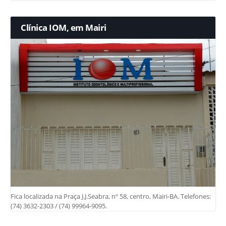
Clínica IOM, em Mairi
Fica localizada na Praça J.J.Seabra, nº 58, centro, Mairi-BA. Telefones:
(74) 3632-2303 / (74) 99964-9095.