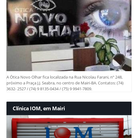
A Ótica Novo Olhar fica localizada na Rua Nicolau Farani, nº 248,
próximo a Praça J.J. Seabra, no centro de Mairi-BA. Contatos: (74)
3632- 2527 / (74) 9 8135-0434 / (75) 9 9941-7809.
Clínica IOM, em Mairi