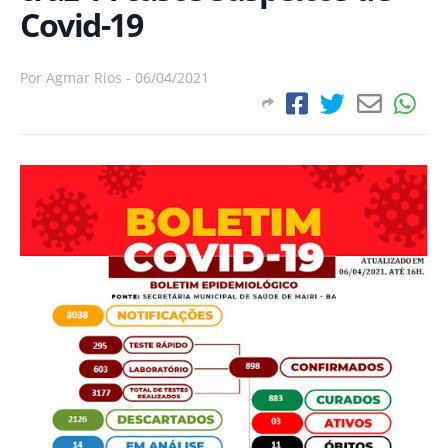
Covid-19
Por
Agmar Rios
-
06/04/2021