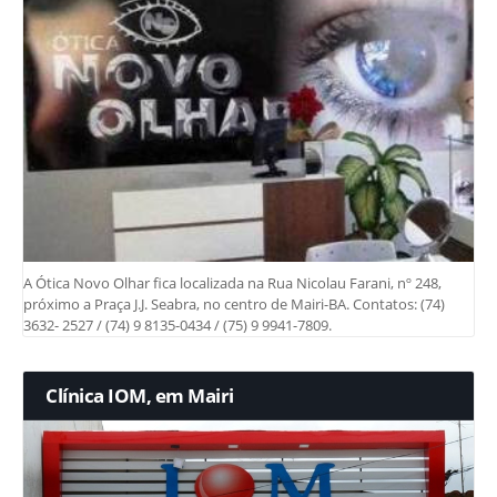
A Ótica Novo Olhar fica localizada na Rua Nicolau Farani, nº 248,
próximo a Praça J.J. Seabra, no centro de Mairi-BA. Contatos: (74)
3632- 2527 / (74) 9 8135-0434 / (75) 9 9941-7809.
Clínica IOM, em Mairi