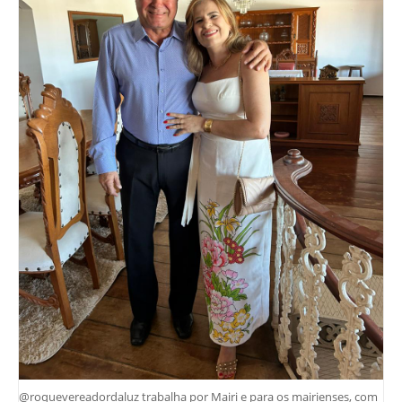
@roquevereadordaluz trabalha por Mairi e para os mairienses, com