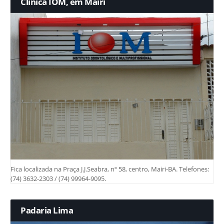
Clínica IOM, em Mairi
Fica localizada na Praça J.J.Seabra, nº 58, centro, Mairi-BA. Telefones:
(74) 3632-2303 / (74) 99964-9095.
Padaria Lima