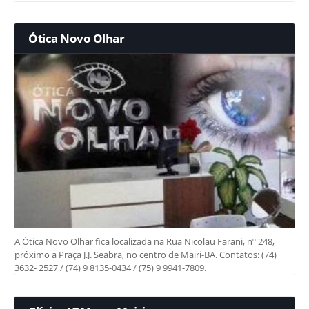
Ótica Novo Olhar
A Ótica Novo Olhar fica localizada na Rua Nicolau Farani, nº 248,
próximo a Praça J.J. Seabra, no centro de Mairi-BA. Contatos: (74)
3632- 2527 / (74) 9 8135-0434 / (75) 9 9941-7809.