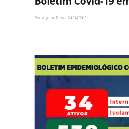
Boletim Covid-19 
Por
Agmar Rios
-
24/04/2021