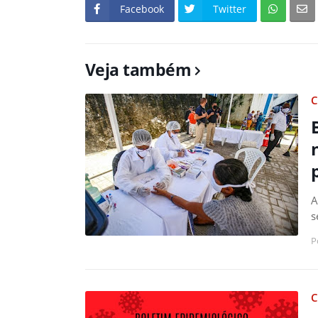
Facebook
Twitter
Veja também
C
A
s
P
C