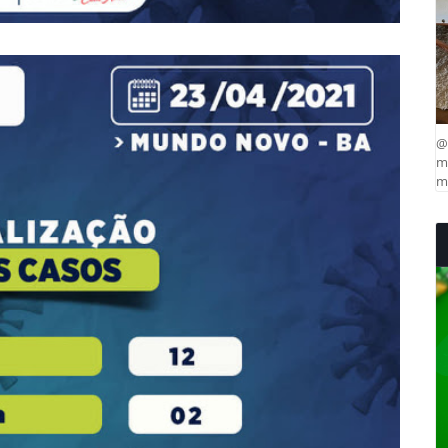
@
ma
mu