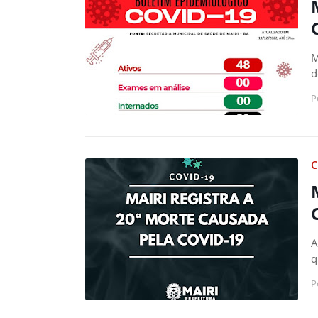
M
d
P
C
A
q
P