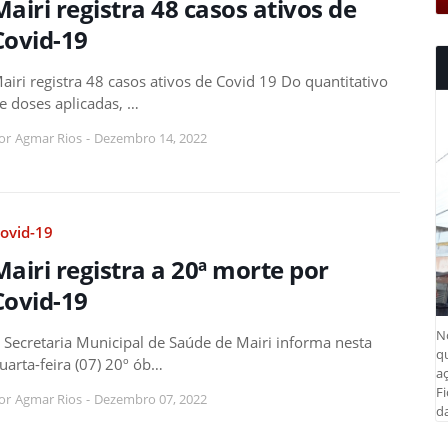
Mairi registra 48 casos ativos de
Covid-19
airi registra 48 casos ativos de Covid 19 Do quantitativo
e doses aplicadas, …
or
Agmar Rios
-
Dezembro 14, 2022
ovid-19
Mairi registra a 20ª morte por
Covid-19
N
 Secretaria Municipal de Saúde de Mairi informa nesta
q
uarta-feira (07) 20º ób…
aç
Fi
or
Agmar Rios
-
Dezembro 07, 2022
da