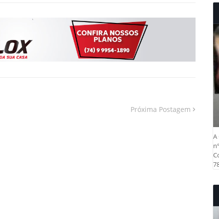
Próxima Postagem
A 
nº
Co
78