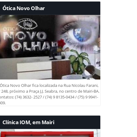
Ótica Novo Olhar
Ótica Novo Olhar fica localizada na Rua Nicolau Farani,
 248, próximo a Praça J.J. Seabra, no centro de Mairi-BA.
ntatos: (74) 3632- 2527 / (74) 9 8135-0434 / (75) 9 9941-
09.
Clínica IOM, em Mairi