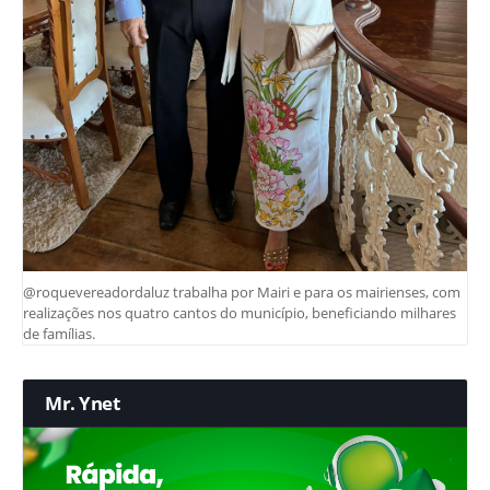
@roquevereadordaluz trabalha por Mairi e para os mairienses, com
realizações nos quatro cantos do município, beneficiando milhares
de famílias.
Mr. Ynet