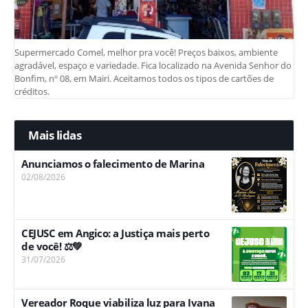
Supermercado Comel, melhor pra você! Preços baixos, ambiente
agradável, espaço e variedade. Fica localizado na Avenida Senhor do
Bonfim, nº 08, em Mairi. Aceitamos todos os tipos de cartões de
créditos.
Mais lidas
Anunciamos o falecimento de Marina
02/08/2026
CEJUSC em Angico: a Justiça mais perto
de você! ⚖️💚
31/07/2026
Vereador Roque viabiliza luz para Ivana