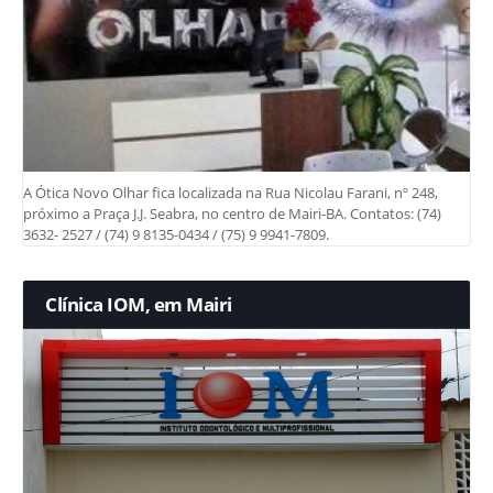
A Ótica Novo Olhar fica localizada na Rua Nicolau Farani, nº 248,
próximo a Praça J.J. Seabra, no centro de Mairi-BA. Contatos: (74)
3632- 2527 / (74) 9 8135-0434 / (75) 9 9941-7809.
Clínica IOM, em Mairi