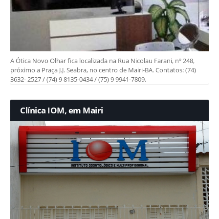
A Ótica Novo Olhar fica localizada na Rua Nicolau Farani, nº 248,
próximo a Praça J.J. Seabra, no centro de Mairi-BA. Contatos: (74)
3632- 2527 / (74) 9 8135-0434 / (75) 9 9941-7809.
Clínica IOM, em Mairi