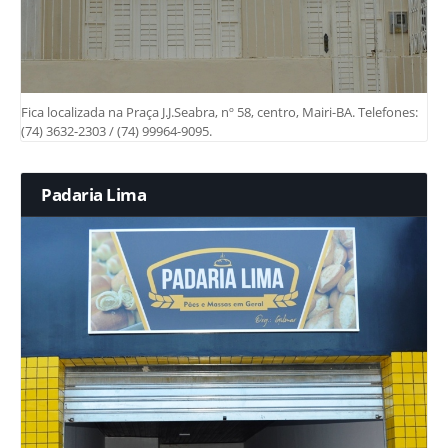
Fica localizada na Praça J.J.Seabra, nº 58, centro, Mairi-BA. Telefones:
(74) 3632-2303 / (74) 99964-9095.
Padaria Lima