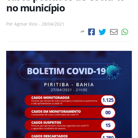
no município
Por
Agmar Rios
-
28/04/2021