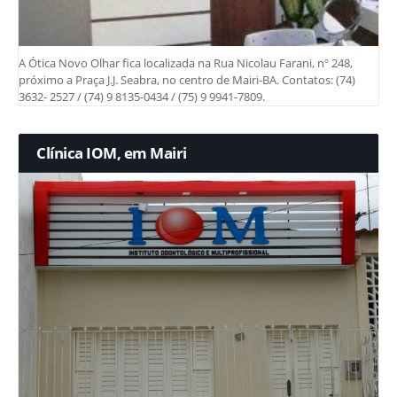
A Ótica Novo Olhar fica localizada na Rua Nicolau Farani, nº 248,
próximo a Praça J.J. Seabra, no centro de Mairi-BA. Contatos: (74)
3632- 2527 / (74) 9 8135-0434 / (75) 9 9941-7809.
Clínica IOM, em Mairi