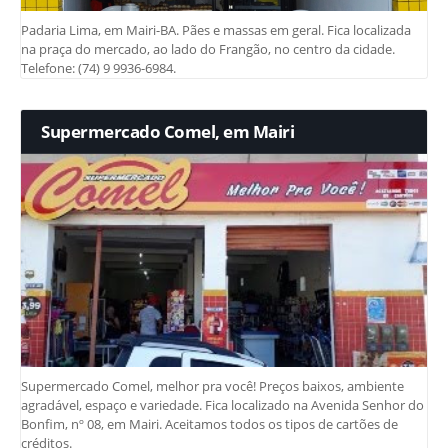
Padaria Lima, em Mairi-BA. Pães e massas em geral. Fica localizada
na praça do mercado, ao lado do Frangão, no centro da cidade.
Telefone: (74) 9 9936-6984.
Supermercado Comel, em Mairi
Supermercado Comel, melhor pra você! Preços baixos, ambiente
agradável, espaço e variedade. Fica localizado na Avenida Senhor do
Bonfim, nº 08, em Mairi. Aceitamos todos os tipos de cartões de
créditos.