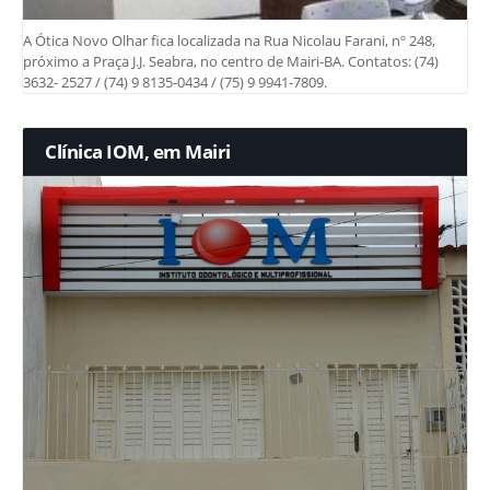
A Ótica Novo Olhar fica localizada na Rua Nicolau Farani, nº 248,
próximo a Praça J.J. Seabra, no centro de Mairi-BA. Contatos: (74)
3632- 2527 / (74) 9 8135-0434 / (75) 9 9941-7809.
Clínica IOM, em Mairi