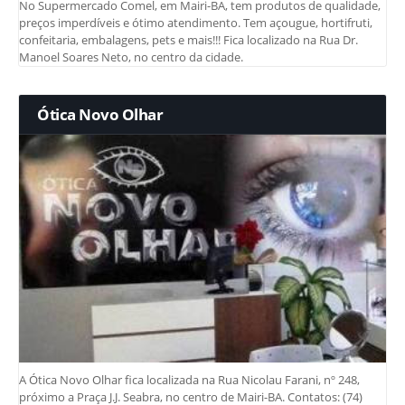
No Supermercado Comel, em Mairi-BA, tem produtos de qualidade,
preços imperdíveis e ótimo atendimento. Tem açougue, hortifruti,
confeitaria, embalagens, pets e mais!!! Fica localizado na Rua Dr.
Manoel Soares Neto, no centro da cidade.
Ótica Novo Olhar
A Ótica Novo Olhar fica localizada na Rua Nicolau Farani, nº 248,
próximo a Praça J.J. Seabra, no centro de Mairi-BA. Contatos: (74)