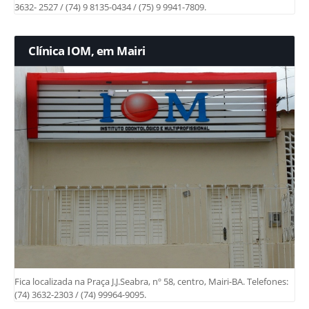
3632- 2527 / (74) 9 8135-0434 / (75) 9 9941-7809.
Clínica IOM, em Mairi
Fica localizada na Praça J.J.Seabra, nº 58, centro, Mairi-BA. Telefones:
(74) 3632-2303 / (74) 99964-9095.