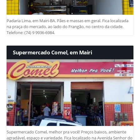
Padaria Lima, em Mairi-BA. Pães e massas em geral. Fica localizada
na praça do mercado, ao lado do Frangão, no centro da cidade.
Telefone: (74) 9 9936-6984.
Supermercado Comel, em Mairi
Supermercado Comel, melhor pra você! Preços baixos, ambiente
agradável, espaço e variedade. Fica localizado na Avenida Senhor do