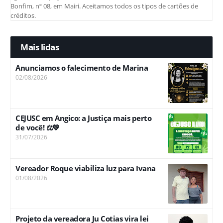
Bonfim, nº 08, em Mairi. Aceitamos todos os tipos de cartões de
créditos.
Mais lidas
Anunciamos o falecimento de Marina
02/08/2026
CEJUSC em Angico: a Justiça mais perto
de você! ⚖️💚
31/07/2026
Vereador Roque viabiliza luz para Ivana
01/08/2026
Projeto da vereadora Ju Cotias vira lei