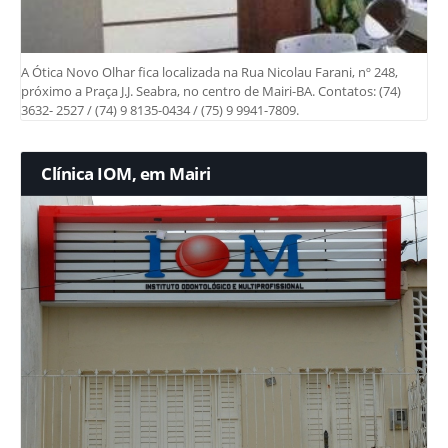
A Ótica Novo Olhar fica localizada na Rua Nicolau Farani, nº 248,
próximo a Praça J.J. Seabra, no centro de Mairi-BA. Contatos: (74)
3632- 2527 / (74) 9 8135-0434 / (75) 9 9941-7809.
Clínica IOM, em Mairi