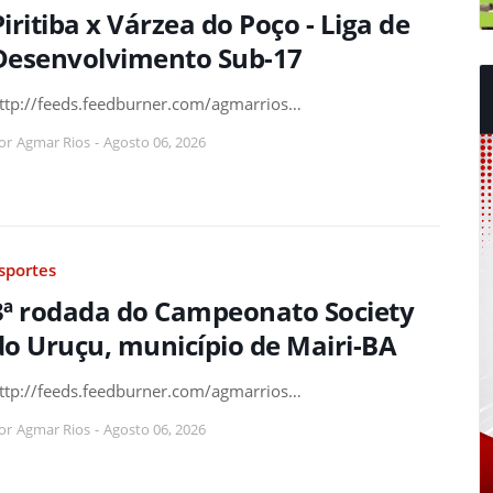
Piritiba x Várzea do Poço - Liga de
Desenvolvimento Sub-17
ttp://feeds.feedburner.com/agmarrios…
or
Agmar Rios
-
Agosto 06, 2026
sportes
3ª rodada do Campeonato Society
do Uruçu, município de Mairi-BA
ttp://feeds.feedburner.com/agmarrios…
or
Agmar Rios
-
Agosto 06, 2026