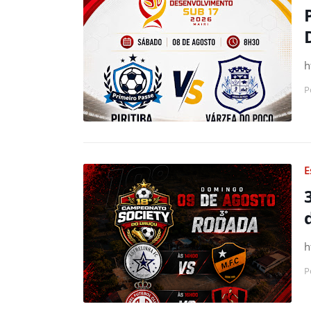
h
P
E
h
P