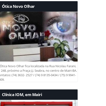
Ótica Novo Olhar
Ótica Novo Olhar fica localizada na Rua Nicolau Farani,
 248, próximo a Praça J.J. Seabra, no centro de Mairi-BA.
ntatos: (74) 3632- 2527 / (74) 9 8135-0434 / (75) 9 9941-
09.
Clínica IOM, em Mairi