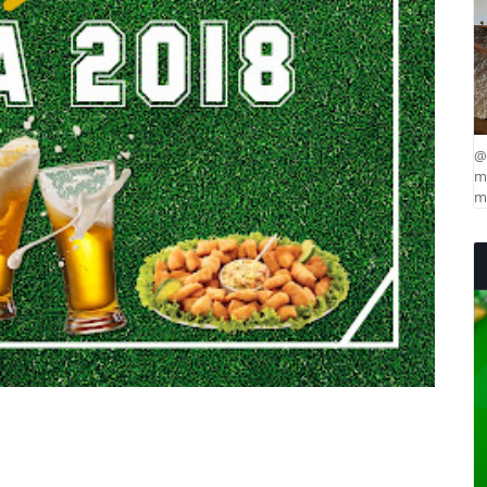
@
ma
mu