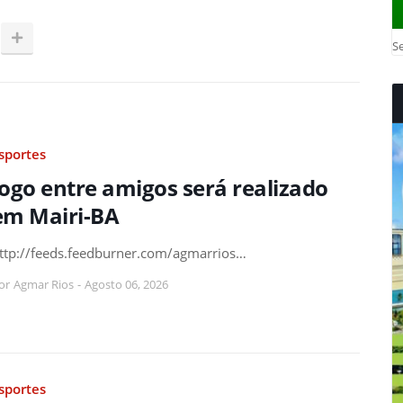
Se
sportes
Jogo entre amigos será realizado
em Mairi-BA
ttp://feeds.feedburner.com/agmarrios…
or
Agmar Rios
-
Agosto 06, 2026
sportes