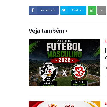
Facebook
Twitter
Veja também
E
h
P
E