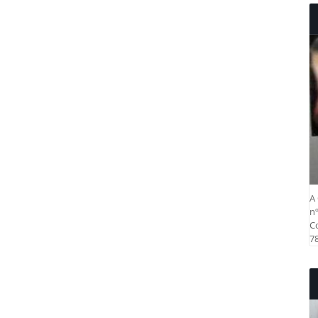
A 
nº
Co
78