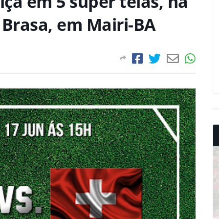
íça em 5 super telas, na
 Brasa, em Mairi-BA