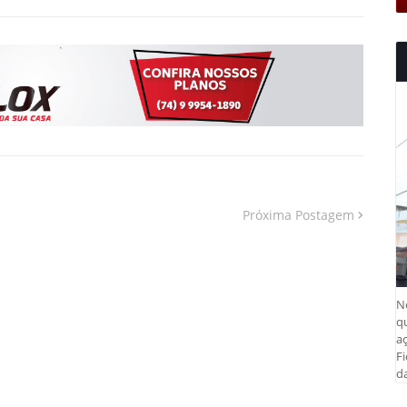
Próxima Postagem
N
q
aç
Fi
da