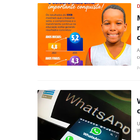
D
A
c
P
U
W