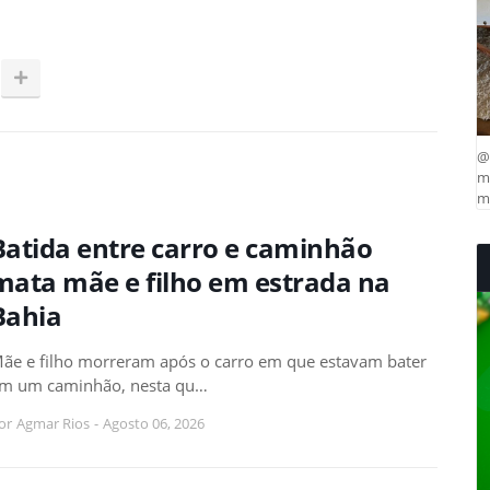
@
ma
mu
Batida entre carro e caminhão
mata mãe e filho em estrada na
Bahia
ãe e filho morreram após o carro em que estavam bater
m um caminhão, nesta qu…
or
Agmar Rios
-
Agosto 06, 2026