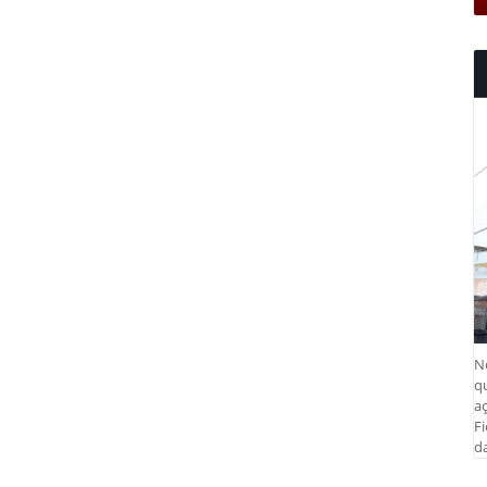
N
q
aç
Fi
da