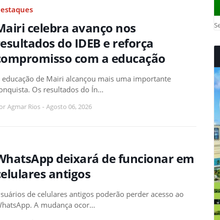
estaques
Mairi celebra avanço nos
Se
resultados do IDEB e reforça
compromisso com a educação
 educação de Mairi alcançou mais uma importante
onquista. Os resultados do Ín…
or
Agmar Rios
-
Agosto 06, 2026
WhatsApp deixará de funcionar em
celulares antigos
suários de celulares antigos poderão perder acesso ao
hatsApp. A mudança ocor…