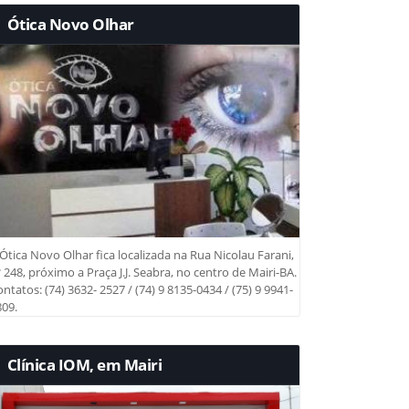
Ótica Novo Olhar
Ótica Novo Olhar fica localizada na Rua Nicolau Farani,
 248, próximo a Praça J.J. Seabra, no centro de Mairi-BA.
ntatos: (74) 3632- 2527 / (74) 9 8135-0434 / (75) 9 9941-
09.
Clínica IOM, em Mairi