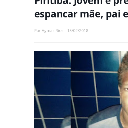
Piritiba: Jovem é pr
espancar mãe, pai 
Por
Agmar Rios
-
15/02/2018