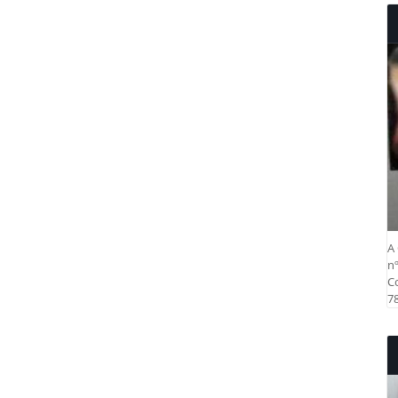
A 
nº
Co
78