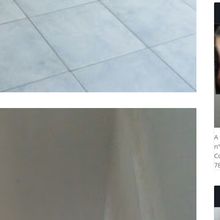
A 
nº
Co
78