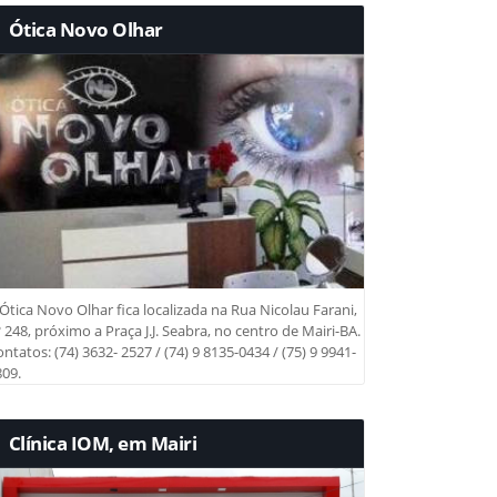
Ótica Novo Olhar
Ótica Novo Olhar fica localizada na Rua Nicolau Farani,
 248, próximo a Praça J.J. Seabra, no centro de Mairi-BA.
ntatos: (74) 3632- 2527 / (74) 9 8135-0434 / (75) 9 9941-
09.
Clínica IOM, em Mairi