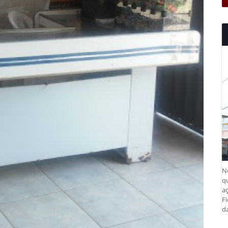
N
q
aç
Fi
da