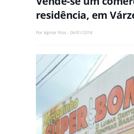
Vende-se um comér
residência, em Vár
Por
Agmar Rios
-
06/01/2018