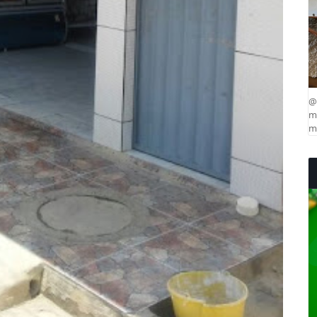
@
ma
mu