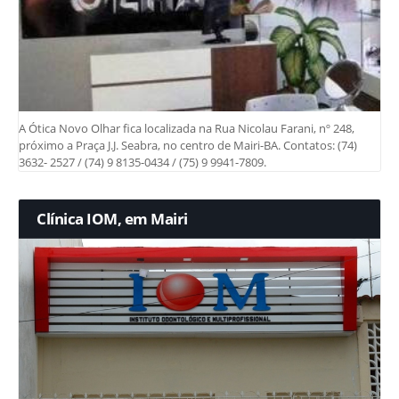
A Ótica Novo Olhar fica localizada na Rua Nicolau Farani, nº 248,
próximo a Praça J.J. Seabra, no centro de Mairi-BA. Contatos: (74)
3632- 2527 / (74) 9 8135-0434 / (75) 9 9941-7809.
Clínica IOM, em Mairi