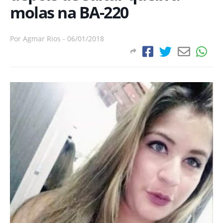
molas na BA-220
Por
Agmar Rios
-
06/01/2018