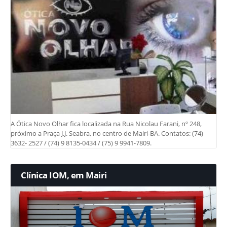
A Ótica Novo Olhar fica localizada na Rua Nicolau Farani, nº 248,
próximo a Praça J.J. Seabra, no centro de Mairi-BA. Contatos: (74)
3632- 2527 / (74) 9 8135-0434 / (75) 9 9941-7809.
Clínica IOM, em Mairi