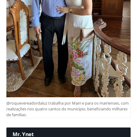
@roquevereadordaluz trabalha por Mairi e para os mairienses, com
realizações nos quatro cantos do município, beneficiando milhares
de famílias.
Mr. Ynet