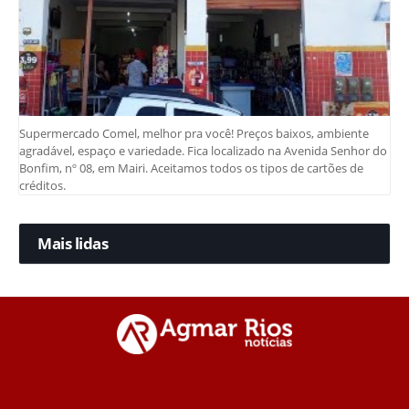
Supermercado Comel, melhor pra você! Preços baixos, ambiente
agradável, espaço e variedade. Fica localizado na Avenida Senhor do
Bonfim, nº 08, em Mairi. Aceitamos todos os tipos de cartões de
créditos.
Mais lidas