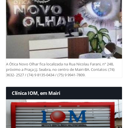
A Ótica Novo Olhar fica localizada na Rua Nicolau Farani, nº 248,
próximo a Praça J.J. Seabra, no centro de Mairi-BA. Contatos: (74)
3632- 2527 / (74) 9 8135-0434 / (75) 9 9941-7809.
Clínica IOM, em Mairi