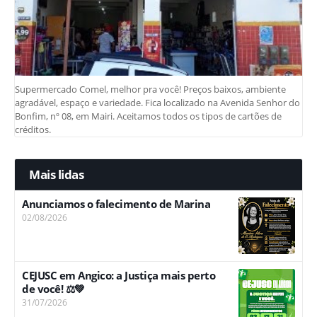
Supermercado Comel, melhor pra você! Preços baixos, ambiente
agradável, espaço e variedade. Fica localizado na Avenida Senhor do
Bonfim, nº 08, em Mairi. Aceitamos todos os tipos de cartões de
créditos.
Mais lidas
Anunciamos o falecimento de Marina
02/08/2026
CEJUSC em Angico: a Justiça mais perto
de você! ⚖️💚
31/07/2026