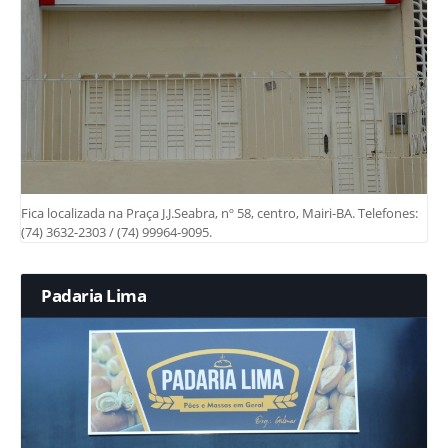
Fica localizada na Praça J.J.Seabra, nº 58, centro, Mairi-BA. Telefones:
(74) 3632-2303 / (74) 99964-9095.
Padaria Lima