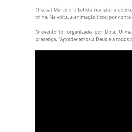
O casal Marcelo e Letícia realizou a aber
trilha. Na volta, a animação ficou por con
O evento foi organizado por Doia, Uilm
presença. "Agradecemos a Deus e a todos pe