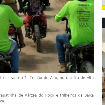
 realizado o 1º Trilhão do Alto, no distrito de Alto
apatrilha de Várzea do Poço e trilheiros de Baixa
ça.