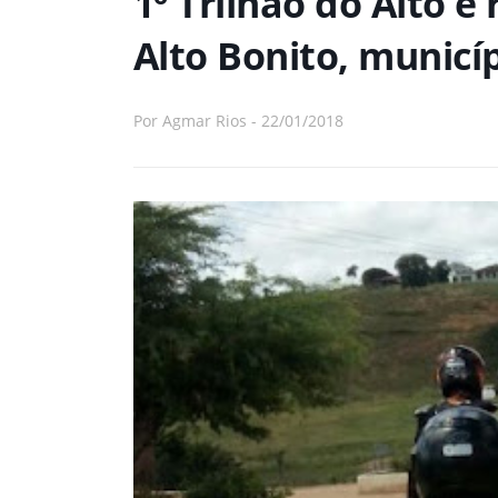
1º Trilhão do Alto é 
Alto Bonito, munic
Por
Agmar Rios
-
22/01/2018