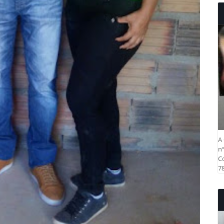
A 
nº
Co
78