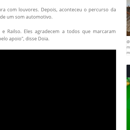
tura com louvores. Depois, aconteceu o percurso da
ta de um som automotivo.
a e Railso. Eles agradecem a todos que marcaram
lo apoio", disse Doia.
@
ma
mu