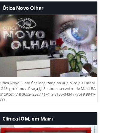
Ótica Novo Olhar
Ótica Novo Olhar fica localizada na Rua Nicolau Farani,
 248, próximo a Praça J.J. Seabra, no centro de Mairi-BA.
ntatos: (74) 3632- 2527 / (74) 9 8135-0434 / (75) 9 9941-
09.
Clínica IOM, em Mairi