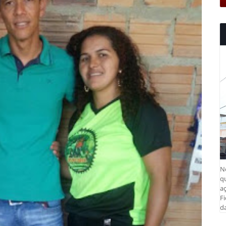
N
q
aç
Fi
da