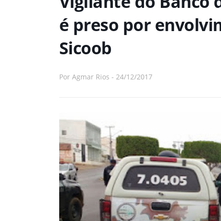
Vigilante do Banco d
é preso por envolvi
Sicoob
Por
Agmar Rios
-
24/12/2017