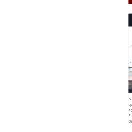
N
q
aç
Fi
da