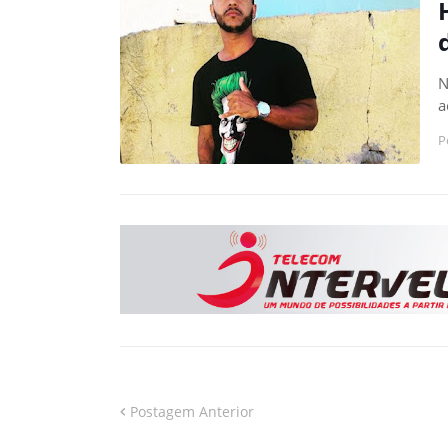
N
a
P
Postagem Anterior