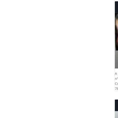
A 
nº
Co
78