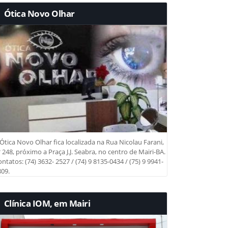
Ótica Novo Olhar
Ótica Novo Olhar fica localizada na Rua Nicolau Farani,
 248, próximo a Praça J.J. Seabra, no centro de Mairi-BA.
ntatos: (74) 3632- 2527 / (74) 9 8135-0434 / (75) 9 9941-
09.
Clínica IOM, em Mairi