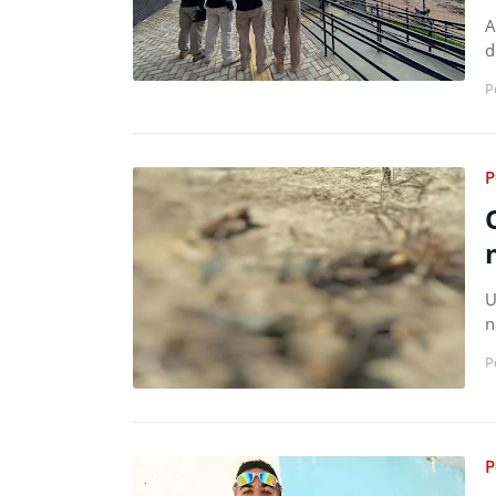
A
d
P
P
U
n
P
P