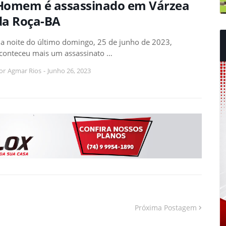
Homem é assassinado em Várzea
da Roça-BA
a noite do último domingo, 25 de junho de 2023,
conteceu mais um assassinato …
or
Agmar Rios
-
Junho 26, 2023
Próxima Postagem