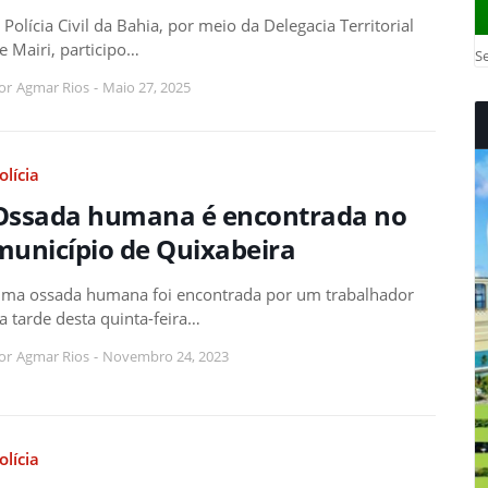
 Polícia Civil da Bahia, por meio da Delegacia Territorial
e Mairi, participo…
Se
or
Agmar Rios
-
Maio 27, 2025
olícia
Ossada humana é encontrada no
município de Quixabeira
ma ossada humana foi encontrada por um trabalhador
a tarde desta quinta-feira…
or
Agmar Rios
-
Novembro 24, 2023
olícia