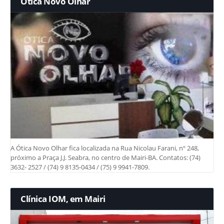
Ótica Novo Olhar
A Ótica Novo Olhar fica localizada na Rua Nicolau Farani, nº 248,
próximo a Praça J.J. Seabra, no centro de Mairi-BA. Contatos: (74)
3632- 2527 / (74) 9 8135-0434 / (75) 9 9941-7809.
Clínica IOM, em Mairi